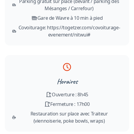
Parking gratuit sur place (devant / parking des
Mésanges / Carrefour)
Gare de Wavre à 10 min à pied
Covoiturage: https://togetzer.com/covoiturage-
evenement/nitwui#
Horaires
Ouverture : 8h45
Fermeture : 17h00
Restauration sur place avec Traiteur
(viennoiserie, poke bowls, wraps)