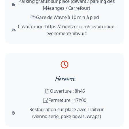
Parking gratuit sur place (devant / parking des
Mésanges / Carrefour)
Gare de Wavre à 10 min à pied
Covoiturage: https://togetzer.com/covoiturage-
evenement/nitwui#
Horaires
Ouverture : 8h45
Fermeture : 17h00
Restauration sur place avec Traiteur
(viennoiserie, poke bowls, wraps)