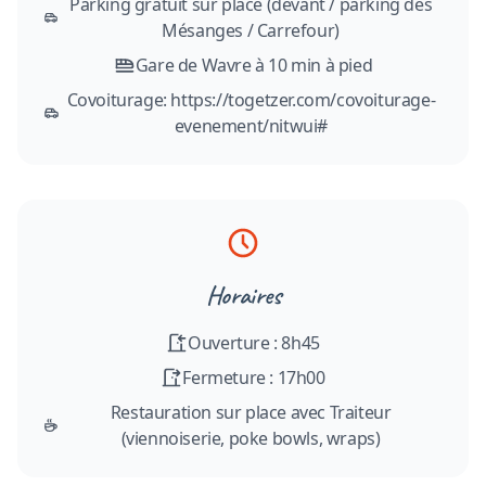
Parking gratuit sur place (devant / parking des
Mésanges / Carrefour)
Gare de Wavre à 10 min à pied
Covoiturage: https://togetzer.com/covoiturage-
evenement/nitwui#
Horaires
Ouverture : 8h45
Fermeture : 17h00
Restauration sur place avec Traiteur
(viennoiserie, poke bowls, wraps)