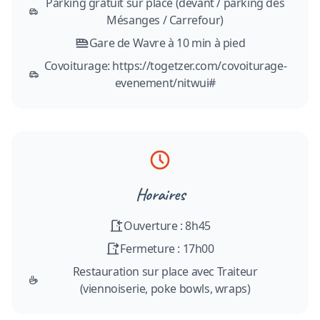
Parking gratuit sur place (devant / parking des
Mésanges / Carrefour)
Gare de Wavre à 10 min à pied
Covoiturage: https://togetzer.com/covoiturage-
evenement/nitwui#
Horaires
Ouverture : 8h45
Fermeture : 17h00
Restauration sur place avec Traiteur
(viennoiserie, poke bowls, wraps)