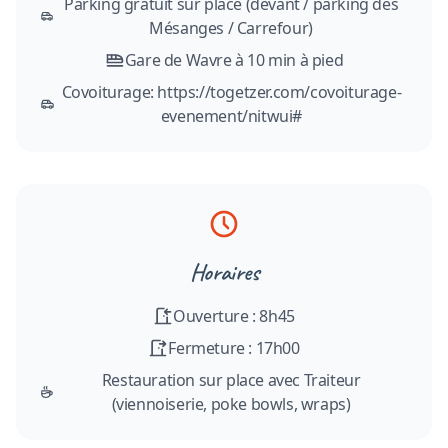
Parking gratuit sur place (devant / parking des
Mésanges / Carrefour)
Gare de Wavre à 10 min à pied
Covoiturage: https://togetzer.com/covoiturage-
evenement/nitwui#
Horaires
Ouverture : 8h45
Fermeture : 17h00
Restauration sur place avec Traiteur
(viennoiserie, poke bowls, wraps)