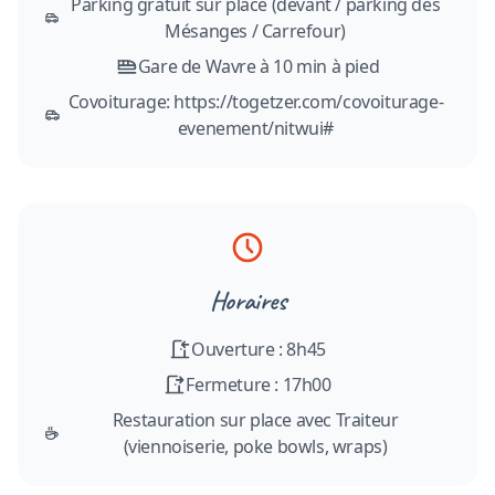
Parking gratuit sur place (devant / parking des
Mésanges / Carrefour)
Gare de Wavre à 10 min à pied
Covoiturage: https://togetzer.com/covoiturage-
evenement/nitwui#
Horaires
Ouverture : 8h45
Fermeture : 17h00
Restauration sur place avec Traiteur
(viennoiserie, poke bowls, wraps)