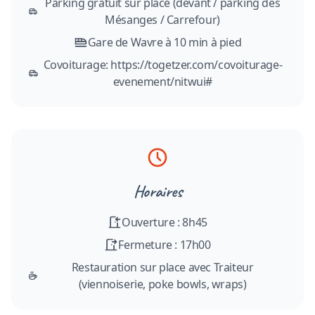
Parking gratuit sur place (devant / parking des
Mésanges / Carrefour)
Gare de Wavre à 10 min à pied
Covoiturage: https://togetzer.com/covoiturage-
evenement/nitwui#
Horaires
Ouverture : 8h45
Fermeture : 17h00
Restauration sur place avec Traiteur
(viennoiserie, poke bowls, wraps)