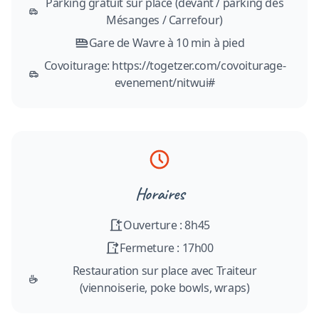
Parking gratuit sur place (devant / parking des
Mésanges / Carrefour)
Gare de Wavre à 10 min à pied
Covoiturage: https://togetzer.com/covoiturage-
evenement/nitwui#
Horaires
Ouverture : 8h45
Fermeture : 17h00
Restauration sur place avec Traiteur
(viennoiserie, poke bowls, wraps)